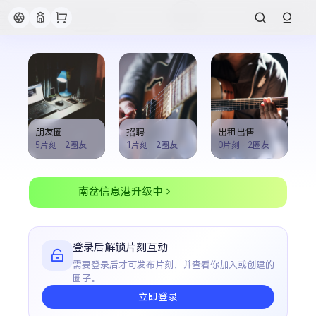
朋友圈
招聘
出租出售
5片刻
·
2圈友
1片刻
·
2圈友
0片刻
·
2圈友
南岔信息港升级中
登录后解锁片刻互动
需要登录后才可发布片刻，并查看你加入或创建的
圈子。
立即登录