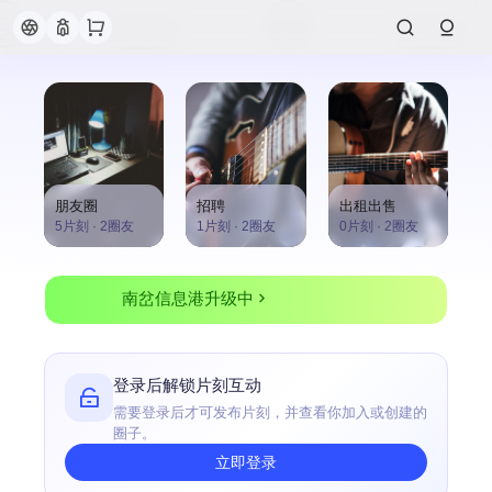
朋友圈
招聘
出租出售
5片刻
·
2圈友
1片刻
·
2圈友
0片刻
·
2圈友
南岔信息港升级中
登录后解锁片刻互动
需要登录后才可发布片刻，并查看你加入或创建的
圈子。
立即登录